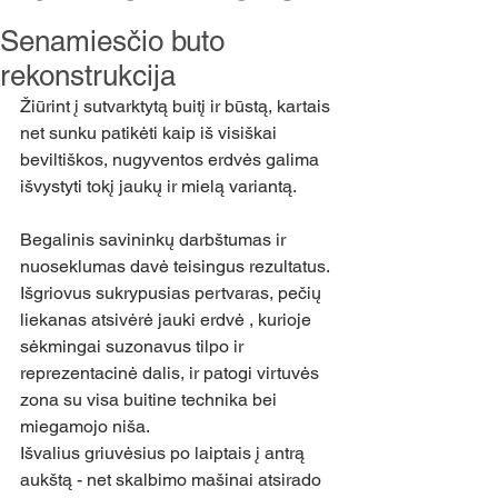
Senamiesčio buto
rekonstrukcija
Žiūrint į sutvarktytą buitį ir būstą, kartais 
net sunku patikėti kaip iš visiškai 
beviltiškos, nugyventos erdvės galima 
išvystyti tokį jaukų ir mielą variantą. 
Begalinis savininkų darbštumas ir 
nuoseklumas davė teisingus rezultatus. 
Išgriovus sukrypusias pertvaras, pečių 
liekanas atsivėrė jauki erdvė , kurioje 
sėkmingai suzonavus tilpo ir 
reprezentacinė dalis, ir patogi virtuvės 
zona su visa buitine technika bei 
miegamojo niša. 
Išvalius griuvėsius po laiptais į antrą 
aukštą - net skalbimo mašinai atsirado 