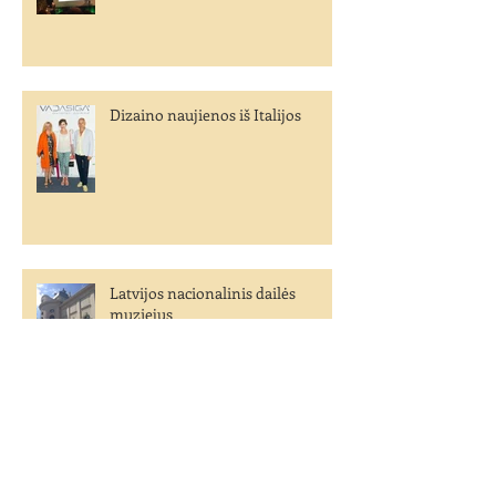
Dizaino naujienos iš Italijos
Latvijos nacionalinis dailės
muziejus
Open House Vilnius savaitgalis