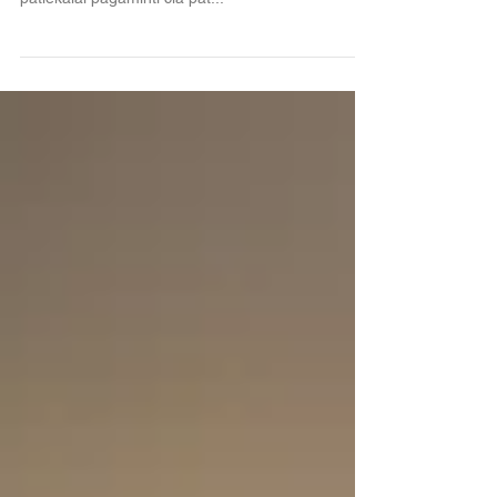
Dar viena „Auksinė paletė“ įkvepiančioje K29
aplinkoje: įdomūs projektai, puiki styginių muzika ir
patiekalai pagaminti čia pat...